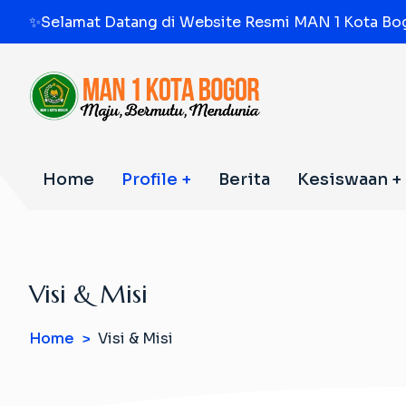
S
✨Selamat Datang di Website Resmi MAN 1 Kota Bog
k
i
p
t
o
c
o
Home
Profile
Berita
Kesiswaan
n
t
e
n
t
Visi & Misi
Home
Visi & Misi