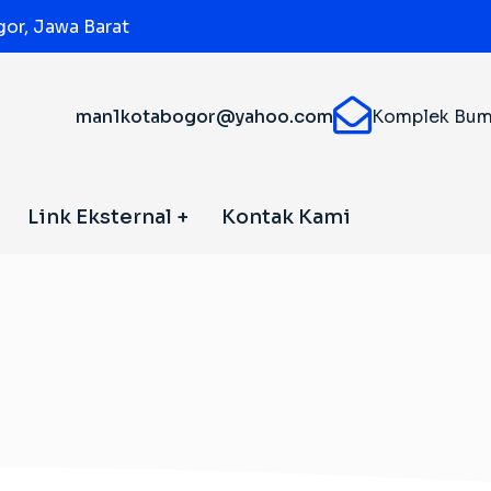
or, Jawa Barat
man1kotabogor@yahoo.com
Komplek Bumi 
Link Eksternal
Kontak Kami