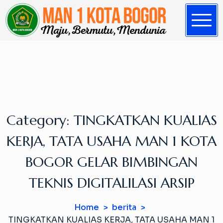
S
k
i
p
t
o
c
o
n
Category:
TINGKATKAN KUALIAS
t
e
KERJA, TATA USAHA MAN 1 KOTA
n
t
BOGOR GELAR BIMBINGAN
TEKNIS DIGITALILASI ARSIP
Home
berita
TINGKATKAN KUALIAS KERJA, TATA USAHA MAN 1